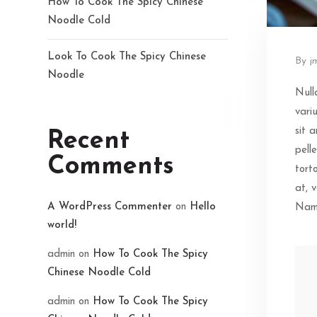
How To Cook The Spicy Chinese
Noodle Cold
Look To Cook The Spicy Chinese
By j
Noodle
Null
vari
sit 
Recent
pell
Comments
torto
at, 
A WordPress Commenter
on
Hello
Nam 
world!
admin
on
How To Cook The Spicy
Chinese Noodle Cold
admin
on
How To Cook The Spicy