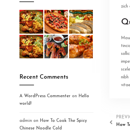
zich
Qu
Maur
tinc
soll
impe
scel
Recent Comments
nibh
vita
A WordPress Commenter
on
Hello
world!
PREV
admin
on
How To Cook The Spicy
How To
Chinese Noodle Cold