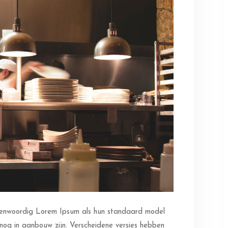
genwoordig Lorem Ipsum als hun standaard model
 nog in aanbouw zijn. Verscheidene versies hebben