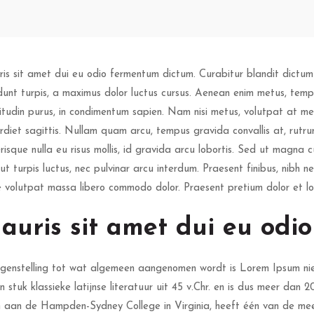
is sit amet dui eu odio fermentum dictum. Curabitur blandit dictum 
idunt turpis, a maximus dolor luctus cursus. Aenean enim metus, tempo
icitudin purus, in condimentum sapien. Nam nisi metus, volutpat at me
rdiet sagittis. Nullam quam arcu, tempus gravida convallis at, rutr
erisque nulla eu risus mollis, id gravida arcu lobortis. Sed ut magna c
 ut turpis luctus, nec pulvinar arcu interdum. Praesent finibus, nibh n
e volutpat massa libero commodo dolor. Praesent pretium dolor et lore
auris sit amet dui eu odi
egenstelling tot wat algemeen aangenomen wordt is Lorem Ipsum niet 
en stuk klassieke latijnse literatuur uit 45 v.Chr. en is dus meer da
jn aan de Hampden-Sydney College in Virginia, heeft één van de meer