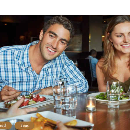
ood
Sous