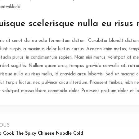
 ontwikkeld.
isque scelerisque nulla eu risus 
is sit amet dui eu odio fermentum dictum. Curabitur blandit dictum 
idunt turpis, a maximus dolor luctus cursus. Aenean enim metus, tempo
icitudin purus, in condimentum sapien. Nam nisi metus, volutpat at me
rdiet sagittis. Nullam quam arcu, tempus gravida convallis at, rutr
erisque nulla eu risus mollis, id gravida arcu lobortis. Sed ut magna c
 ut turpis luctus, nec pulvinar arcu interdum. Praesent finibus, nibh n
e volutpat massa libero commodo dolor. Praesent pretium dolor et lore
IOUS
 Cook The Spicy Chinese Noodle Cold