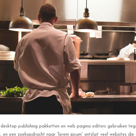
 desktop publishing pakketten en web pagina editors gebruiken te
t, en een zoekopdracht naar “lorem ipsum” ontsluit veel websites die