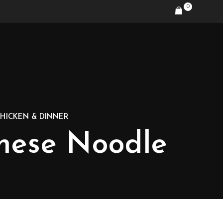
0
HICKEN & DINNER
inese Noodle