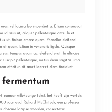
eros, vel lacinia leo imperdiet a. Etiam consequat
r id risus ut, aliquet pellentesque ante. In et
tus ut, finibus ornare quam. Phasellus eleifend
um et quam. Etiam in venenatis ligula. Quisque
ursus, tempus quam ac, eleifend erat. In ultricies
ec suscipit pellentesque, metus diam sagittis urna,
m efficitur, sit amet laoreet diam tincidunt.
o fermentum
zomaar willekeurige tekst. het heeft zijn wortels
n 2000 jaar oud. Richard McClintock, een professor
 obscure latijnse woorden, consectetur.