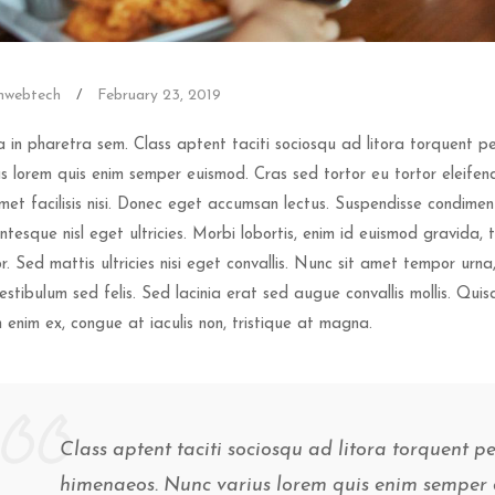
mwebtech
/
February 23, 2019
a in pharetra sem. Class aptent taciti sociosqu ad litora torquent 
us lorem quis enim semper euismod. Cras sed tortor eu tortor eleifend
amet facilisis nisi. Donec eget accumsan lectus. Suspendisse condime
entesque nisl eget ultricies. Morbi lobortis, enim id euismod gravida, t
r. Sed mattis ultricies nisi eget convallis. Nunc sit amet tempor urna, i
vestibulum sed felis. Sed lacinia erat sed augue convallis mollis. Qui
enim ex, congue at iaculis non, tristique at magna.
Class aptent taciti sociosqu ad litora torquent p
himenaeos. Nunc varius lorem quis enim semper 