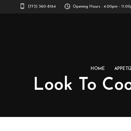
(773) 360-8164
Opening Hours : 4:00pm - 11:0
HOME
APPETI
Look To Coo