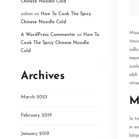
Chinese Noodle Cold
admin
on
How To Cook The Spicy
Chinese Noodle Cold
Maur
A WordPress Commenter
on
How To
tinc
Cook The Spicy Chinese Noodle
soll
Cold
impe
scel
Archives
nibh
vita
March 2023
M
February 2019
In t
in e
January 2019
lati