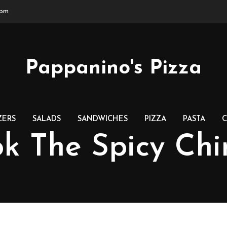
0pm
Pappanino's Pizza
ZERS
SALADS
SANDWICHES
PIZZA
PASTA
C
k The Spicy Ch